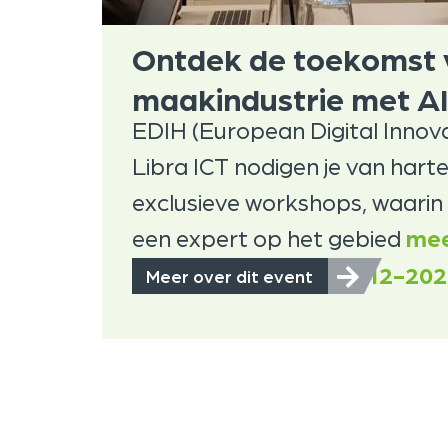
Ontdek de toekomst 
maakindustrie met AI
EDIH (European Digital Innov
Libra ICT nodigen je van harte
exclusieve workshops, waarin
een expert op het gebied
me
12-12-202
Meer over dit event