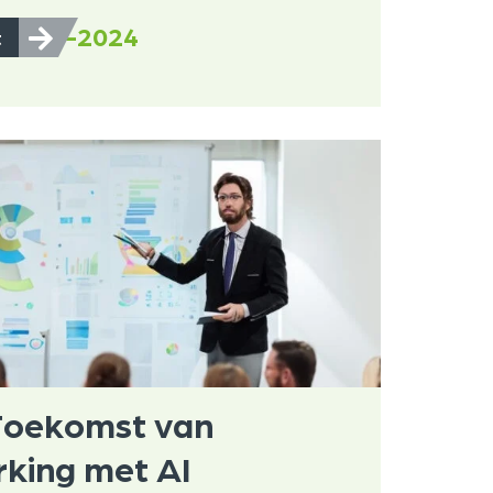
6-3-2024
t
Toekomst van
king met AI