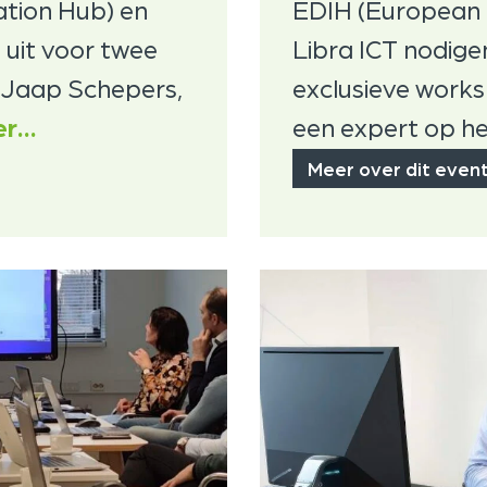
ation Hub) en
EDIH (European D
 uit voor twee
Libra ICT nodigen
 Jaap Schepers,
exclusieve work
er…
een expert op h
4
Meer over dit even