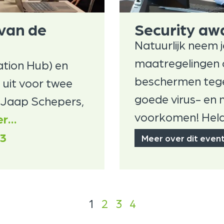
van de
Security aw
Natuurlijk neem j
maatregelingen o
ation Hub) en
beschermen tege
 uit voor twee
goede virus- en 
 Jaap Schepers,
voorkomen! Hela
er…
3
Meer over dit even
1
2
3
4