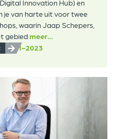
igital Innovation Hub) en
 je van harte uit voor twee
shops, waarin Jaap Schepers,
et gebied
meer…
25-1-2023
t