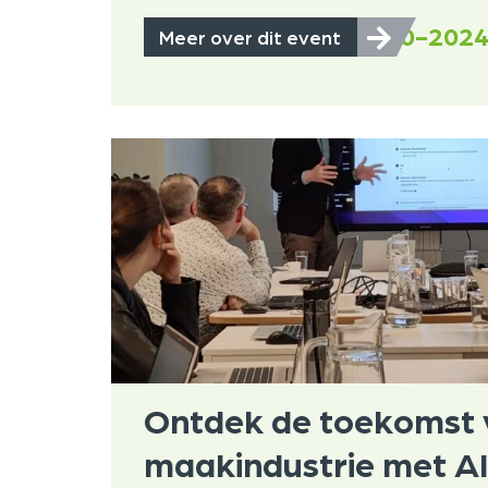
2-10-202
Meer over dit event
Ontdek de toekomst 
maakindustrie met AI