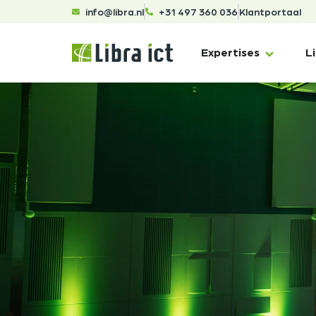
info@libra.nl
+31 497 360 036
Klantportaal
Expertises
L