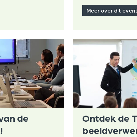
4
Meer over dit even
van de
Ontdek de 
!
beeldverwer