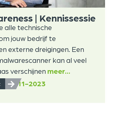
areness | Kennissessie
e alle technische
m jouw bedrijf te
n externe dreigingen. Een
malwarescanner kan al veel
as verschijnen
meer…
22-11-2023
t