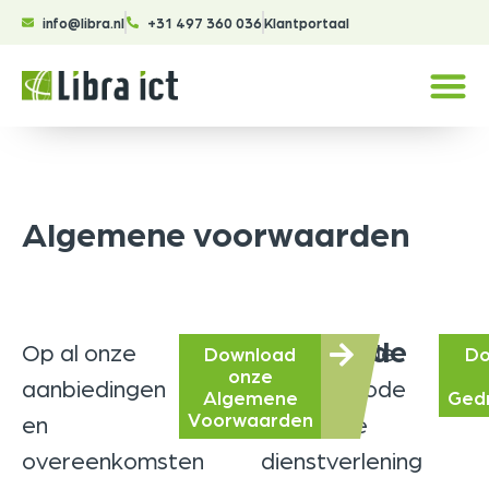
info@libra.nl
+31 497 360 036
Klantportaal
Algemene voorwaarden
Gedragscode
Op al onze
Lees ook de
Download
Do
onze
aanbiedingen
gedragscode
Algemene
Ged
Voorwaarden
en
rond onze
overeenkomsten
dienstverlening