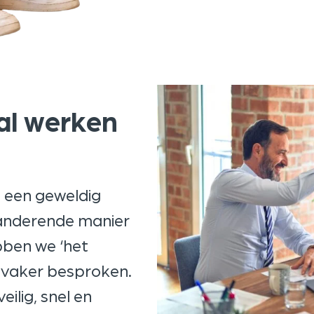
ral werken
n een geweldig
randerende manier
bben we ‘het
 vaker besproken.
ilig, snel en