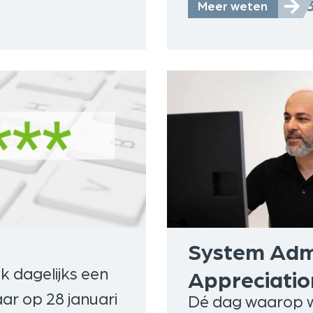
16-
Meer weten
System Admi
jk dagelijks een
Appreciatio
ar op 28 januari
Dé dag waarop w