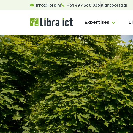
info@libra.nl
+31 497 360 036
Klantportaal
Expertises
L