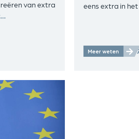
t creëren van extra
eens extra in he
r…
29-
Meer weten