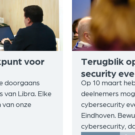
kpunt voor
Terugblik o
security ev
 ze doorgaans
Op 10 maart heb
 van Libra. Elke
deelnemers moge
n van onze
cybersecurity eve
Eindhoven. Bewus
cybersecurity, 