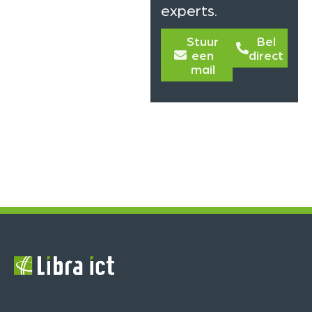
experts.
Stuur
Bel
een
direct
mail