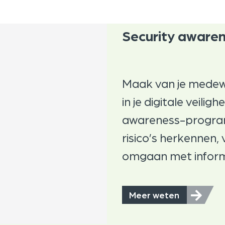
Security aware
Maak van je medew
in je digitale veilig
awareness-progra
risico’s herkennen,
omgaan met inform
Meer weten