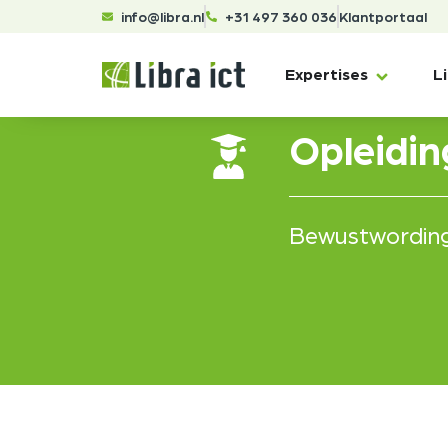
info@libra.nl
+31 497 360 036
Klantportaal
Expertises
L
Opleidi
Bewustwording