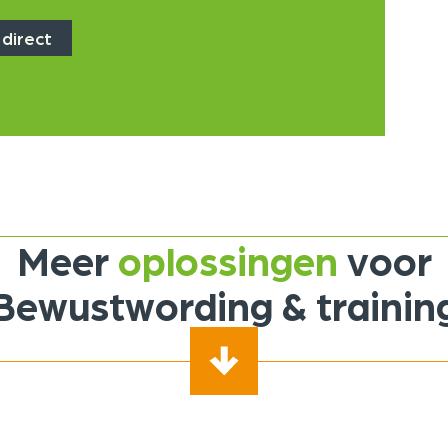
 direct
Meer
oplossingen
voor
Bewustwording & trainin