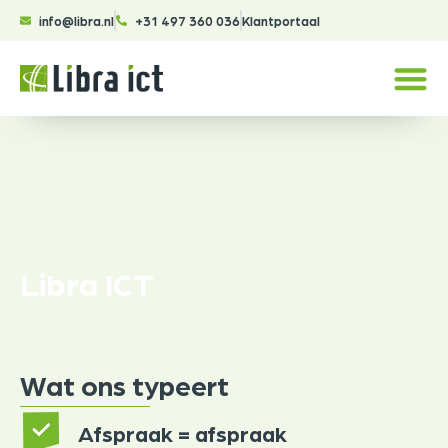
info@libra.nl
+31 497 360 036
Klantportaal
Libra ICT
Wat ons typeert
Afspraak = afspraak