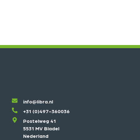
info@libra.nl
+31 (0)497-360036
Postelweg 41
5531 MV Bladel
Nederland