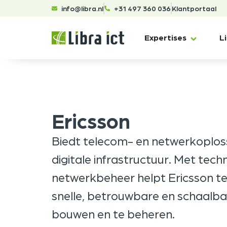
info@libra.nl
+31 497 360 036
Klantportaal
Expertises
L
Ericsson
Biedt telecom- en netwerkoplos
digitale infrastructuur. Met tech
netwerkbeheer helpt Ericsson t
snelle, betrouwbare en schaalb
bouwen en te beheren.