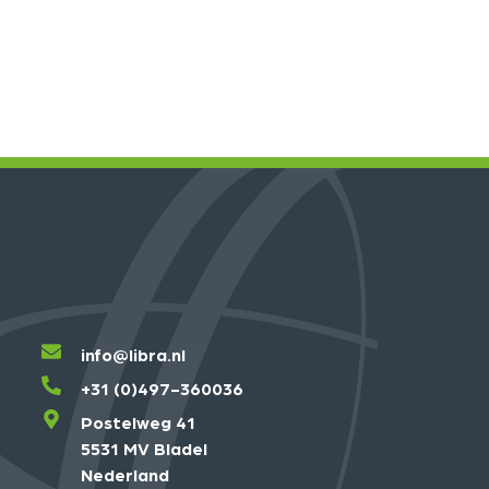
info@libra.nl
+31 (0)497-360036
Postelweg 41
5531 MV Bladel
Nederland