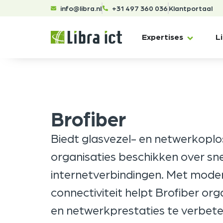
info@libra.nl
+31 497 360 036
Klantportaal
Expertises
L
Brofiber
Biedt glasvezel- en netwerkopl
organisaties beschikken over sn
internetverbindingen. Met mode
connectiviteit helpt Brofiber or
en netwerkprestaties te verbete